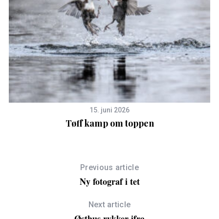
c
h
f
o
r
:
15. juni 2026
Tøff kamp om toppen
Previous article
Ny fotograf i tet
Next article
Østhus rykker ifra