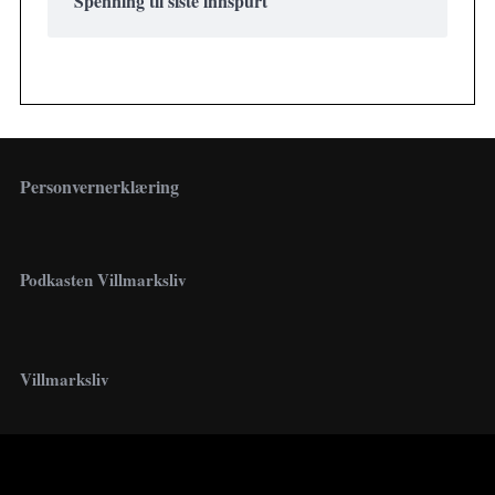
Spenning til siste innspurt
Personvernerklæring
Podkasten Villmarksliv
Villmarksliv