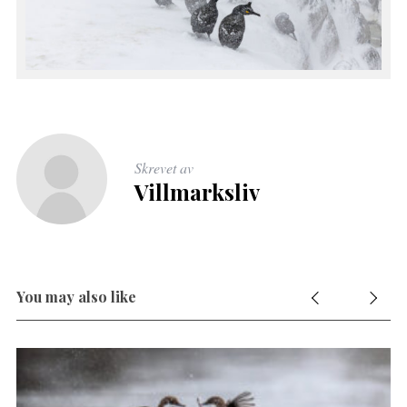
Skrevet av
Villmarksliv
You may also like
S
e
a
r