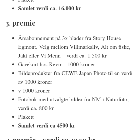
Samlet verdi ca. 16.000 kr
3. premie
Årsabonnement på 3x blader fra Story House
S
Egmont. Velg mellom Villmarksliv, Alt om fiske,
e
Jakt eller Vi Menn – verdi ca. 1.500 kr
a
Gavekort hos Revir – 1000 kroner
r
Bildeprodukter fra CEWE Japan Photo til en verdi
c
av 1000 kroner
h
v 1000 kroner
f
Fotobok med utvalgte bilder fra NM i Naturfoto,
o
verdi ca. 800 kr
r
Plakett
:
Samlet verdi ca 4500 kr
4. premie – verdi ca 4000 kr