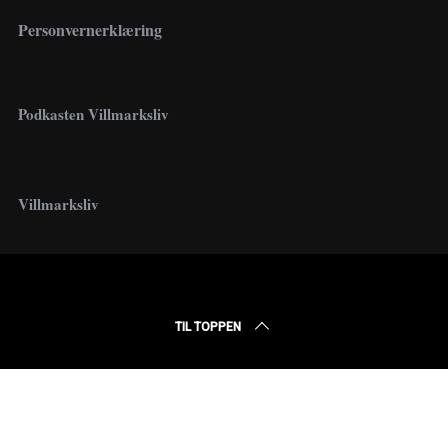
Personvernerklæring
r
c
h
Podkasten Villmarksliv
f
o
r
Villmarksliv
:
TIL TOPPEN